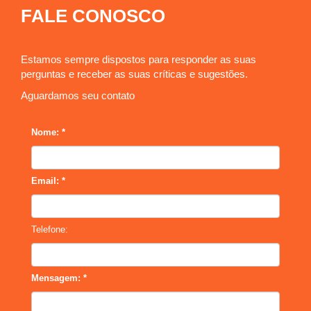
FALE CONOSCO
Estamos sempre dispostos para responder as suas
perguntas e receber as suas críticas e sugestões.
Aguardamos seu contato
Nome: *
Email: *
Telefone:
Mensagem: *